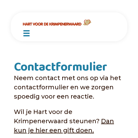
Hart voor de Krimpenerwaard
Ontmoeten - Bemoedigen - Groeien
AGENDA
Contactformulier
NIEUWSBRIEF
Neem contact met ons op via het
AANKOMENDE EVENTS
contactformulier en we zorgen
spoedig voor een reactie.
BIDDEN
Wil je Hart voor de
OVER ONS
Krimpenerwaard steunen?
Dan
kun je hier een gift doen.
SAMENKOMSTEN